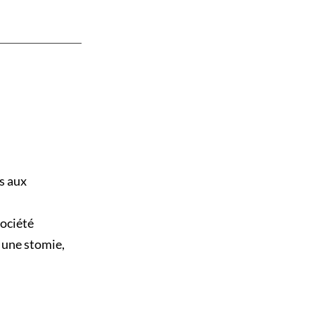
s aux
Société
 une stomie,