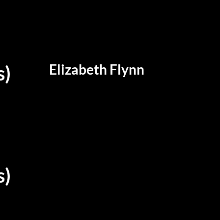
Elizabeth Flynn
s)
s)