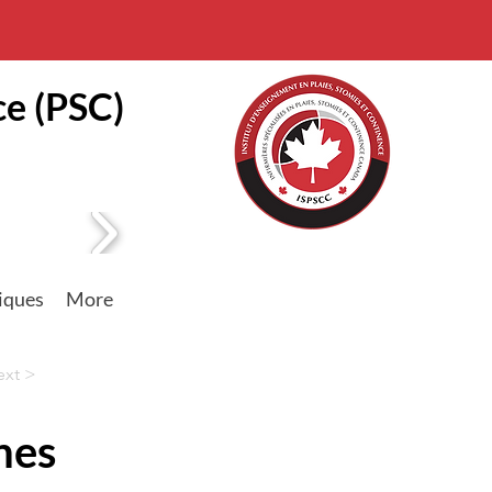
ce (PSC)
iques
More
ext >
nes