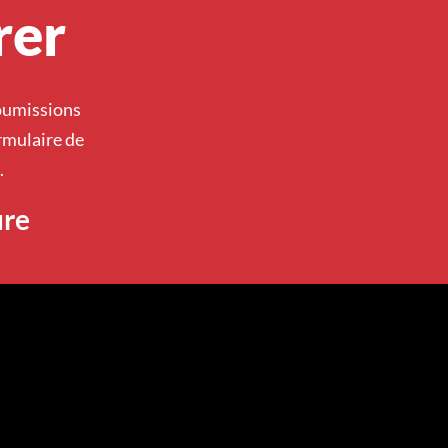
rer
soumissions
rmulaire de
.
ure