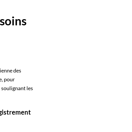
 soins
dienne des
e, pour
 soulignant les
egistrement