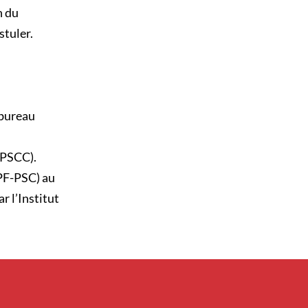
n du
stuler.
 bureau
SPSCC).
PF-PSC) au
r l’Institut