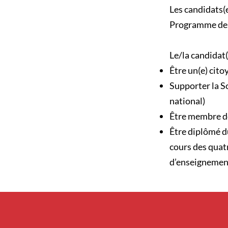
Les candidats(es
Programme de f
Le/la candidat(
Être un(e) cito
Supporter la S
national)
Être membre de
Être diplômé d
cours des quatr
d’enseignement