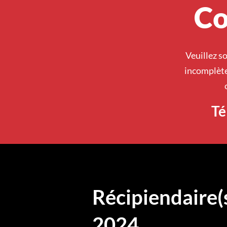
Co
Veuillez s
incomplète
Té
Récipiendaire(
2024