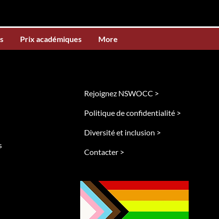
s
Prix académiques
More
Rejoignez NSWOCC >
Politique de confidentialité >
Diversité et inclusion >
s
Contacter >